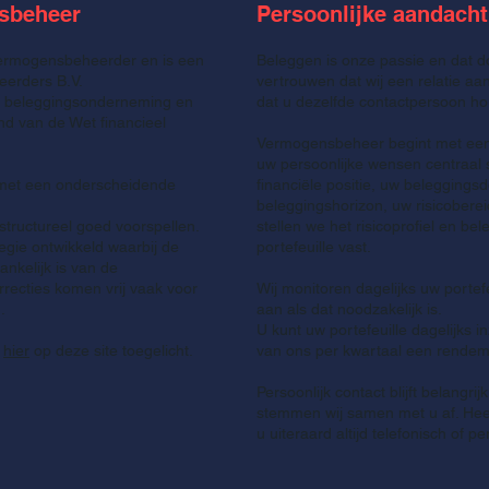
sbeheer
Persoonlijke aandacht
 vermogensbeheerder en
is een
Beleggen is onze passie en dat do
erders B.V.
vertrouwen dat wij een relatie aa
n beleggingsonderneming en
dat u dezelfde contactpersoon h
nd van de Wet financieel
Vermogensbeheer begint met een
uw persoonlijke wensen centraal 
met een onderscheidende
financiële positie, uw beleggingsd
beleggingshorizon, uw risicoberei
tructureel goed voorspellen.
stellen we het risicoprofiel en be
egie ontwikkeld waarbij de
portefeuille vast.
ankelijk is van de
rrecties komen vrij vaak voor
Wij monitoren dagelijks uw portef
n.
aan als dat noodzakelijk is.
U kunt uw portefeuille dagelijks i
t
hier
op deze site toegelicht.
van ons per kwartaal een rendem
Persoonlijk contact blijft belangri
stemmen wij samen met u af. Heef
u uiteraard altijd telefonisch of p