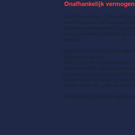
Onafhankelijk vermogen
Beursklimaat is een onafhankelijke
handelsnaam van De Vermogensbehe
De Vermogensbeheerders B.V. is ee
beschikt over een vergunning op gro
toezicht.
Beursklimaat beheert uw vermogen 
beleggingsstrategie.
Niemand kan de economie en beurs s
Daarom heeft Beursklimaat een strat
samenstelling van uw portefeuille afh
schommelingen in de markt.
Beursc
o
en daar spelen wij systematisch op i
Een toelichting van de strategie staa