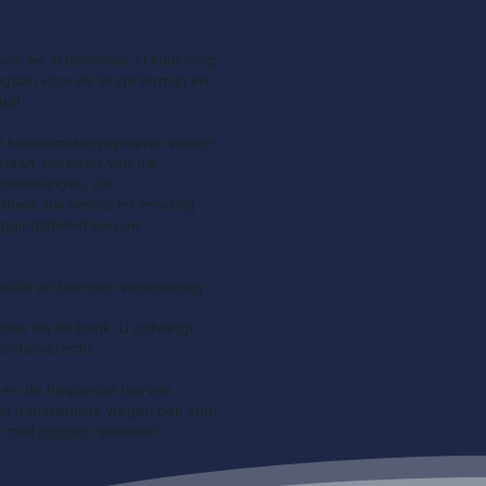
en wij al decennia. U kunt erop
ngaan voor de lange termijn en
oudt.
 kennismakingsgesprek waarin
staan. Op basis van uw
oelstellingen, uw
dheid, uw kennis en ervaring
leggingsbeleid van uw
euille en brengen verandering
nzien via de bank. U ontvangt
entsoverzicht.
jk en de frequentie hiervan
t u tussentijds vragen dan kunt
er mail
contact
opnemen.