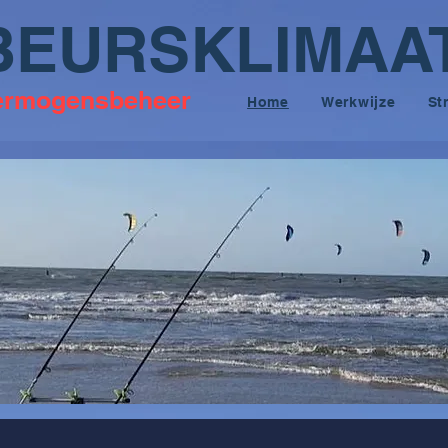
B
EURSKLIMAA
ermogensbeheer
Home
Werkwijze
St